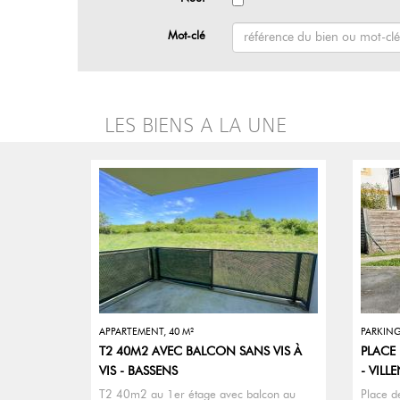
Mot-clé
LES BIENS A LA UNE
APPARTEMENT, 40 M²
PARKIN
T2 40M2 AVEC BALCON SANS VIS À
PLACE
VIS - BASSENS
- VIL
T2 40m2 au 1er étage avec balcon au
Place d