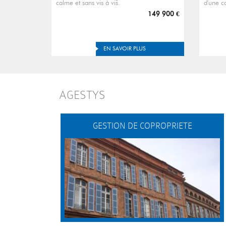
calme et sans vis à vis.
d'une c
149 900 €
EN SAVOIR PLUS
AGESTYS
GESTION DE COPROPRIETE